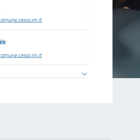
o
omune.cesio.im.it
ale
omune.cesio.im.it